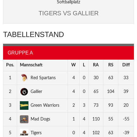
Softballplatz
TIGERS VS GALLIER
TABELLENSTAND
GRUPPE A
Pos.
Mannschaft
W
L
RA
RS
Diff
1
Red Spartans
4
0
30
63
33
2
Gallier
4
0
65
104
39
3
Green Warriors
2
3
73
93
20
4
Mad Dogs
1
4
110
55
-55
5
Tigers
0
4
102
63
-39