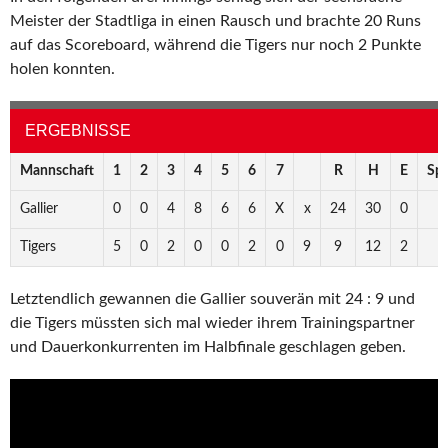
Meister der Stadtliga in einen Rausch und brachte 20 Runs
auf das Scoreboard, während die Tigers nur noch 2 Punkte
holen konnten.
ERGEBNISSE
Mannschaft
1
2
3
4
5
6
7
R
H
E
Spi
Gallier
0
0
4
8
6
6
X
x
24
30
0
Tigers
5
0
2
0
0
2
0
9
9
12
2
Letztendlich gewannen die Gallier souverän mit 24 : 9 und
die Tigers müssten sich mal wieder ihrem Trainingspartner
und Dauerkonkurrenten im Halbfinale geschlagen geben.