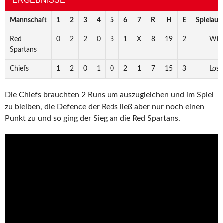
ERGEBNISSE
Mannschaft
1
2
3
4
5
6
7
R
H
E
Spielaus
Red
0
2
2
0
3
1
X
8
19
2
Win
Spartans
Chiefs
1
2
0
1
0
2
1
7
15
3
Loss
Die Chiefs brauchten 2 Runs um auszugleichen und im Spiel
zu bleiben, die Defence der Reds ließ aber nur noch einen
Punkt zu und so ging der Sieg an die Red Spartans.