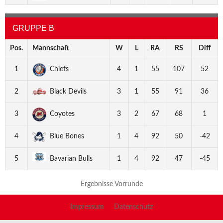
GRUPPE B
Pos.
Mannschaft
W
L
RA
RS
Diff
1
Chiefs
4
1
55
107
52
2
Black Devils
3
1
55
91
36
3
Coyotes
3
2
67
68
1
4
Blue Bones
1
4
92
50
-42
5
Bavarian Bulls
1
4
92
47
-45
Ergebnisse Vorrunde
Impressum
Datenschutz