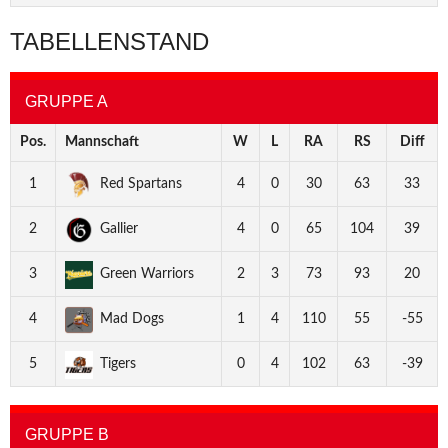
TABELLENSTAND
GRUPPE A
Pos.
Mannschaft
W
L
RA
RS
Diff
1
Red Spartans
4
0
30
63
33
2
Gallier
4
0
65
104
39
3
Green Warriors
2
3
73
93
20
4
Mad Dogs
1
4
110
55
-55
5
Tigers
0
4
102
63
-39
GRUPPE B