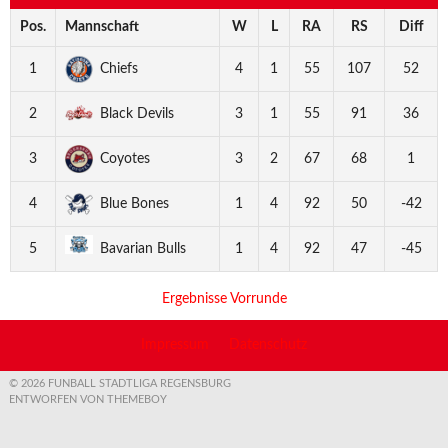
Pos.
Mannschaft
W
L
RA
RS
Diff
1
Chiefs
4
1
55
107
52
2
Black Devils
3
1
55
91
36
3
Coyotes
3
2
67
68
1
4
Blue Bones
1
4
92
50
-42
5
Bavarian Bulls
1
4
92
47
-45
Ergebnisse Vorrunde
Impressum
Datenschutz
© 2026 FUNBALL STADTLIGA REGENSBURG
ENTWORFEN VON THEMEBOY