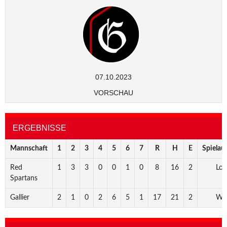
07.10.2023
VORSCHAU
ERGEBNISSE
Mannschaft
1
2
3
4
5
6
7
R
H
E
Spielau
Red
1
3
3
0
0
1
0
8
16
2
Los
Spartans
Gallier
2
1
0
2
6
5
1
17
21
2
Wi