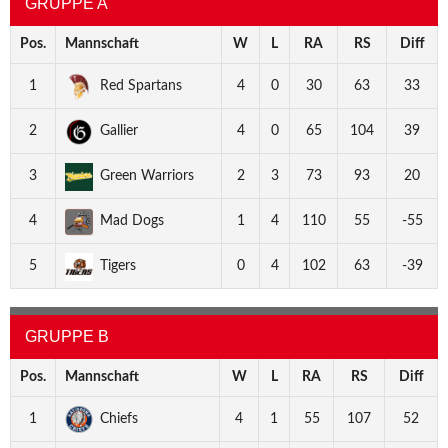
GRUPPE A
Pos.
Mannschaft
W
L
RA
RS
Diff
1
Red Spartans
4
0
30
63
33
2
Gallier
4
0
65
104
39
3
Green Warriors
2
3
73
93
20
4
Mad Dogs
1
4
110
55
-55
5
Tigers
0
4
102
63
-39
GRUPPE B
Pos.
Mannschaft
W
L
RA
RS
Diff
1
Chiefs
4
1
55
107
52