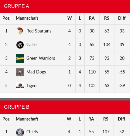
GRUPPE A
Pos.
Mannschaft
W
L
RA
RS
Diff
1
Red Spartans
4
0
30
63
33
2
Gallier
4
0
65
104
39
3
Green Warriors
2
3
73
93
20
4
Mad Dogs
1
4
110
55
-55
5
Tigers
0
4
102
63
-39
GRUPPE B
Pos.
Mannschaft
W
L
RA
RS
Diff
1
Chiefs
4
1
55
107
52