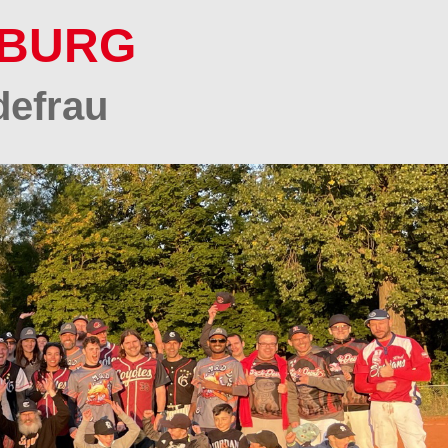
SBURG
defrau