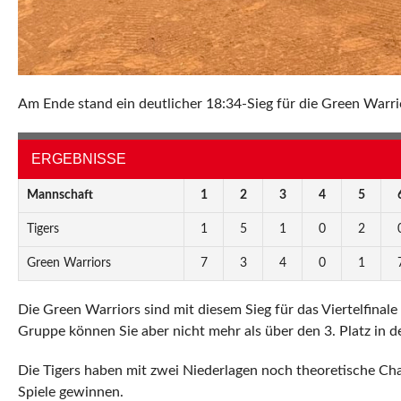
Am Ende stand ein deutlicher 18:34-Sieg für die Green Warr
ERGEBNISSE
Mannschaft
1
2
3
4
5
Tigers
1
5
1
0
2
Green Warriors
7
3
4
0
1
Die Green Warriors sind mit diesem Sieg für das Viertelfinale
Gruppe können Sie aber nicht mehr als über den 3. Platz in 
Die Tigers haben mit zwei Niederlagen noch theoretische Chan
Spiele gewinnen.