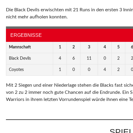
Die Black Devils erwischten mit 21 Runs in den ersten 3 Inn
nicht mehr aufholen konnten.
ERGEBNISSE
Mannschaft
1
2
3
4
5
Black Devils
4
6
11
0
2
Coyotes
1
0
0
4
2
Mit 2 Siegen und einer Niederlage stehen die Blacks fast sic
von 2 zu 2 immer noch gute Chancen auf die Endrunde. Ein S
Warriors in ihrem letzten Vorrundenspiel würde ihnen eine Te
SPIEL