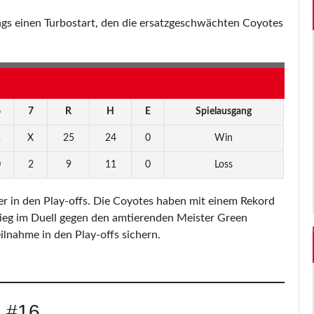
ings einen Turbostart, den die ersatzgeschwächten Coyotes
6
7
R
H
E
Spielausgang
2
X
25
24
0
Win
0
2
9
11
0
Loss
her in den Play-offs. Die Coyotes haben mit einem Rekord
ieg im Duell gegen den amtierenden Meister Green
ilnahme in den Play-offs sichern.
 #16