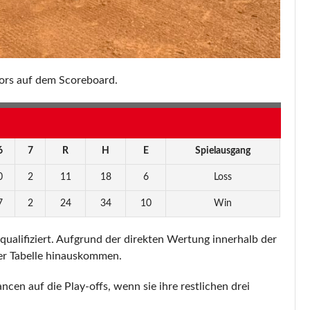
iors auf dem Scoreboard.
6
7
R
H
E
Spielausgang
0
2
11
18
6
Loss
7
2
24
34
10
Win
 qualifiziert. Aufgrund der direkten Wertung innerhalb der
der Tabelle hinauskommen.
cen auf die Play-offs, wenn sie ihre restlichen drei