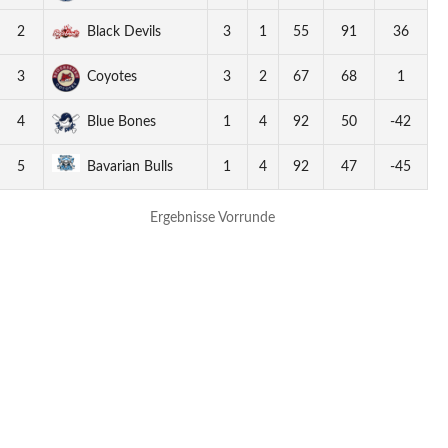
2
Black Devils
3
1
55
91
36
3
Coyotes
3
2
67
68
1
4
Blue Bones
1
4
92
50
-42
5
Bavarian Bulls
1
4
92
47
-45
Ergebnisse Vorrunde