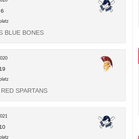
2020
-
6
platz
VS BLUE BONES
2020
19
platz
S RED SPARTANS
2021
10
platz