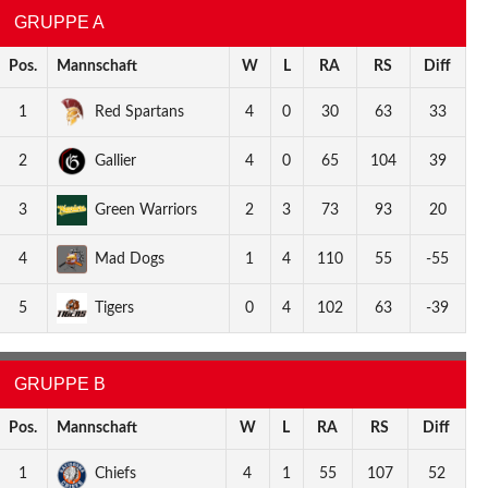
GRUPPE A
Pos.
Mannschaft
W
L
RA
RS
Diff
1
Red Spartans
4
0
30
63
33
2
Gallier
4
0
65
104
39
3
Green Warriors
2
3
73
93
20
4
Mad Dogs
1
4
110
55
-55
5
Tigers
0
4
102
63
-39
GRUPPE B
Pos.
Mannschaft
W
L
RA
RS
Diff
1
Chiefs
4
1
55
107
52