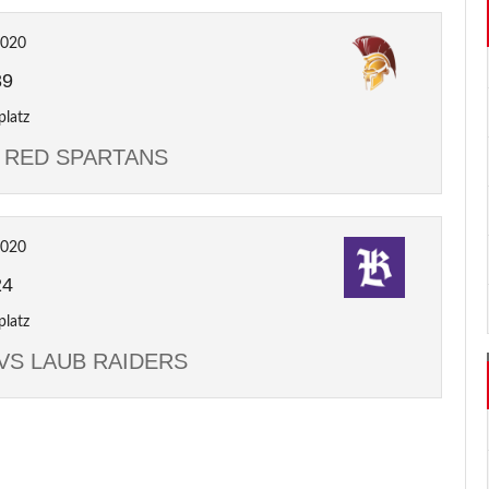
2020
39
platz
S RED SPARTANS
2020
24
platz
VS LAUB RAIDERS