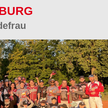
SBURG
defrau