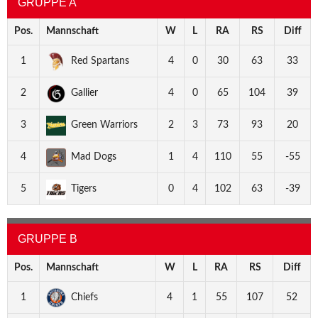
GRUPPE A
Pos.
Mannschaft
W
L
RA
RS
Diff
1
Red Spartans
4
0
30
63
33
2
Gallier
4
0
65
104
39
3
Green Warriors
2
3
73
93
20
4
Mad Dogs
1
4
110
55
-55
5
Tigers
0
4
102
63
-39
GRUPPE B
Pos.
Mannschaft
W
L
RA
RS
Diff
1
Chiefs
4
1
55
107
52