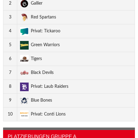
2
Gallier
3
Red Spartans
4
Privat: Tickaroo
5
Green Warriors
6
Tigers
7
Black Devils
8
Privat: Laub Raiders
9
Blue Bones
10
Privat: Conti Lions
PLATZIERUNGEN GRUPPE A