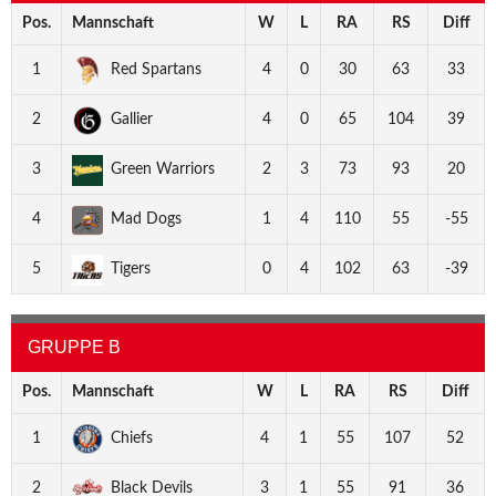
Pos.
Mannschaft
W
L
RA
RS
Diff
1
Red Spartans
4
0
30
63
33
2
Gallier
4
0
65
104
39
3
Green Warriors
2
3
73
93
20
4
Mad Dogs
1
4
110
55
-55
5
Tigers
0
4
102
63
-39
GRUPPE B
Pos.
Mannschaft
W
L
RA
RS
Diff
1
Chiefs
4
1
55
107
52
2
Black Devils
3
1
55
91
36