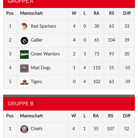
GRUPPE A
Pos.
Mannschaft
W
L
RA
RS
Diff
1
Red Spartans
4
0
30
63
33
2
Gallier
4
0
65
104
39
3
Green Warriors
2
3
73
93
20
4
Mad Dogs
1
4
110
55
-55
5
Tigers
0
4
102
63
-39
GRUPPE B
Pos.
Mannschaft
W
L
RA
RS
Diff
1
Chiefs
4
1
55
107
52