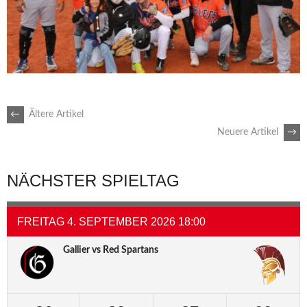
BEITRAGSNAVIGATION
←
Ältere Artikel
Neuere Artikel
→
NÄCHSTER SPIELTAG
FREITAG 4. SEPTEMBER 2026 18:00
Gallier vs Red Spartans