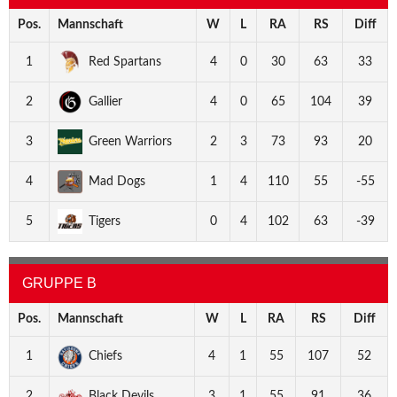
Pos.
Mannschaft
W
L
RA
RS
Diff
1
Red Spartans
4
0
30
63
33
2
Gallier
4
0
65
104
39
3
Green Warriors
2
3
73
93
20
4
Mad Dogs
1
4
110
55
-55
5
Tigers
0
4
102
63
-39
GRUPPE B
Pos.
Mannschaft
W
L
RA
RS
Diff
1
Chiefs
4
1
55
107
52
2
Black Devils
3
1
55
91
36