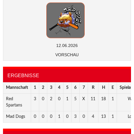
12.06.2026
VORSCHAU
ERGEBNISSE
Mannschaft
1
2
3
4
5
6
7
R
H
E
Spielau
Red
3
0
2
0
1
5
X
11
18
1
Wi
Spartans
Mad Dogs
0
0
0
1
0
3
0
4
13
1
Los