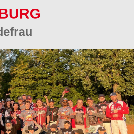
SBURG
defrau