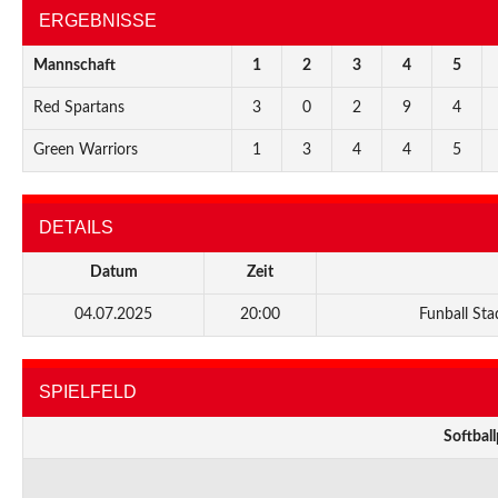
ERGEBNISSE
Mannschaft
1
2
3
4
5
Red Spartans
3
0
2
9
4
Green Warriors
1
3
4
4
5
DETAILS
Datum
Zeit
04.07.2025
20:00
Funball Sta
SPIELFELD
Softball