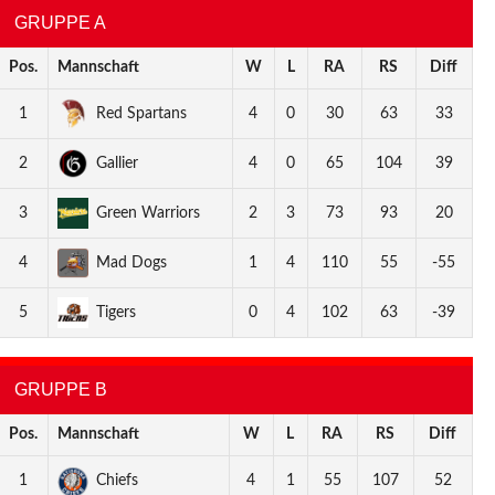
GRUPPE A
Pos.
Mannschaft
W
L
RA
RS
Diff
1
Red Spartans
4
0
30
63
33
2
Gallier
4
0
65
104
39
3
Green Warriors
2
3
73
93
20
4
Mad Dogs
1
4
110
55
-55
5
Tigers
0
4
102
63
-39
GRUPPE B
Pos.
Mannschaft
W
L
RA
RS
Diff
1
Chiefs
4
1
55
107
52