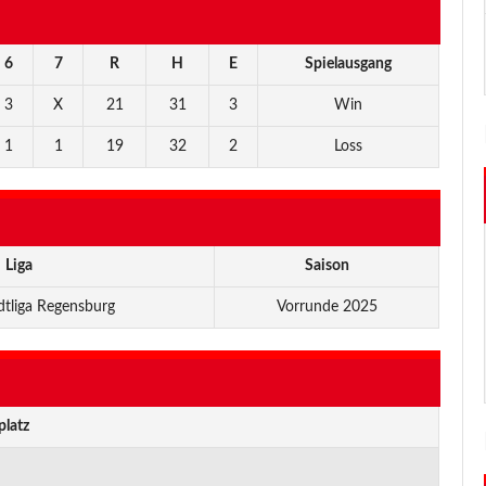
6
7
R
H
E
Spielausgang
3
X
21
31
3
Win
1
1
19
32
2
Loss
Liga
Saison
dtliga Regensburg
Vorrunde 2025
platz