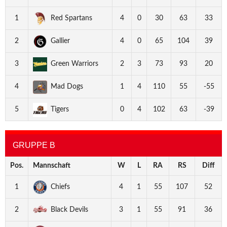
1
Red Spartans
4
0
30
63
33
2
Gallier
4
0
65
104
39
3
Green Warriors
2
3
73
93
20
4
Mad Dogs
1
4
110
55
-55
5
Tigers
0
4
102
63
-39
GRUPPE B
Pos.
Mannschaft
W
L
RA
RS
Diff
1
Chiefs
4
1
55
107
52
2
Black Devils
3
1
55
91
36