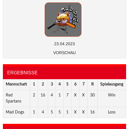
23.04.2023
VORSCHAU
ERGEBNISSE
Mannschaft
1
2
3
4
5
6
7
R
Spielausgang
Red
2
16
4
1
7
X
X
30
Win
Spartans
Mad Dogs
1
4
5
5
1
X
X
16
Loss