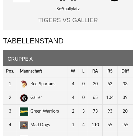
Softballplatz
TIGERS VS GALLIER
TABELLENSTAND
GRUPPE A
Pos.
Mannschaft
W
L
RA
RS
Diff
1
Red Spartans
4
0
30
63
33
2
Gallier
4
0
65
104
39
3
Green Warriors
2
3
73
93
20
4
Mad Dogs
1
4
110
55
-55