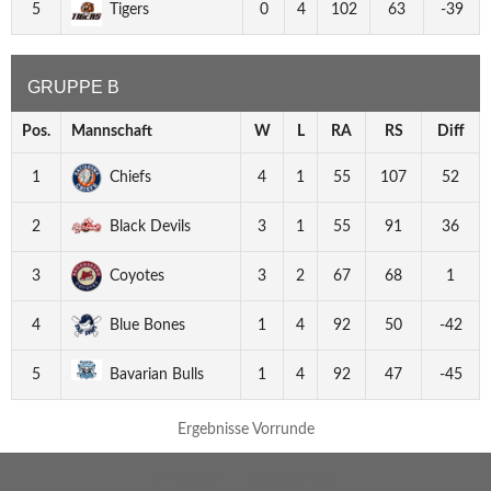
5
Tigers
0
4
102
63
-39
GRUPPE B
Pos.
Mannschaft
W
L
RA
RS
Diff
1
Chiefs
4
1
55
107
52
2
Black Devils
3
1
55
91
36
3
Coyotes
3
2
67
68
1
4
Blue Bones
1
4
92
50
-42
5
Bavarian Bulls
1
4
92
47
-45
Ergebnisse Vorrunde
Impressum
Datenschutz