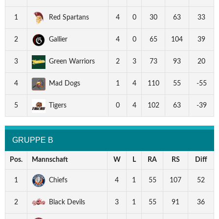
1
Red Spartans
4
0
30
63
33
2
Gallier
4
0
65
104
39
3
Green Warriors
2
3
73
93
20
4
Mad Dogs
1
4
110
55
-55
5
Tigers
0
4
102
63
-39
GRUPPE B
Pos.
Mannschaft
W
L
RA
RS
Diff
1
Chiefs
4
1
55
107
52
2
Black Devils
3
1
55
91
36