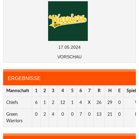
17.05.2024
VORSCHAU
ERGEBNISSE
Mannschaft
1
2
3
4
5
6
7
R
H
E
Spiela
Chiefs
6
1
2
12
1
4
X
26
29
0
W
Green
0
2
4
0
0
7
0
13
21
0
Lo
Warriors