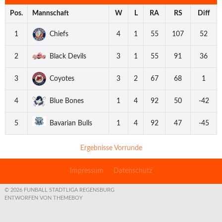
Pos.
Mannschaft
W
L
RA
RS
Diff
1
Chiefs
4
1
55
107
52
2
Black Devils
3
1
55
91
36
3
Coyotes
3
2
67
68
1
4
Blue Bones
1
4
92
50
-42
5
Bavarian Bulls
1
4
92
47
-45
Ergebnisse Vorrunde
Impressum
Datenschutz
© 2026 FUNBALL STADTLIGA REGENSBURG
ENTWORFEN VON THEMEBOY