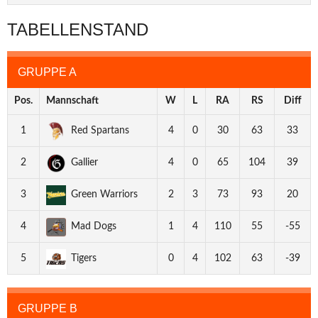
TABELLENSTAND
GRUPPE A
Pos.
Mannschaft
W
L
RA
RS
Diff
1
Red Spartans
4
0
30
63
33
2
Gallier
4
0
65
104
39
3
Green Warriors
2
3
73
93
20
4
Mad Dogs
1
4
110
55
-55
5
Tigers
0
4
102
63
-39
GRUPPE B