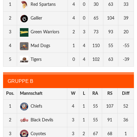
1
Red Spartans
4
0
30
63
33
2
Gallier
4
0
65
104
39
3
Green Warriors
2
3
73
93
20
4
Mad Dogs
1
4
110
55
-55
5
Tigers
0
4
102
63
-39
GRUPPE B
Pos.
Mannschaft
W
L
RA
RS
Diff
1
Chiefs
4
1
55
107
52
2
Black Devils
3
1
55
91
36
3
Coyotes
3
2
67
68
1