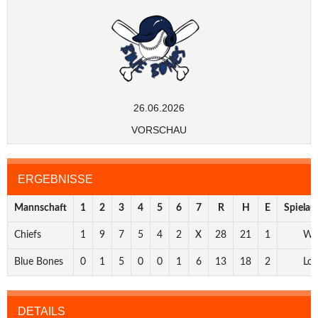
26.06.2026
VORSCHAU
ERGEBNISSE
Mannschaft
1
2
3
4
5
6
7
R
H
E
Spielau
Chiefs
1
9
7
5
4
2
X
28
21
1
Wi
Blue Bones
0
1
5
0
0
1
6
13
18
2
Los
DETAILS