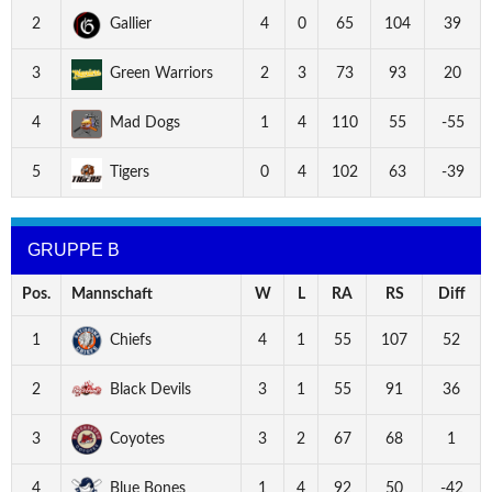
2
Gallier
4
0
65
104
39
3
Green Warriors
2
3
73
93
20
4
Mad Dogs
1
4
110
55
-55
5
Tigers
0
4
102
63
-39
GRUPPE B
Pos.
Mannschaft
W
L
RA
RS
Diff
1
Chiefs
4
1
55
107
52
2
Black Devils
3
1
55
91
36
3
Coyotes
3
2
67
68
1
4
Blue Bones
1
4
92
50
-42