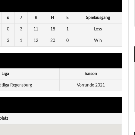
6
7
R
H
E
Spielausgang
0
3
11
18
1
Loss
3
1
12
20
0
Win
Liga
Saison
dtliga Regensburg
Vorrunde 2021
platz