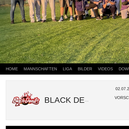
HOME
MANNSCHAFTEN
LIGA
BILDER
VIDEOS
DOW
02.07.
VORSC
BLACK DEVILS