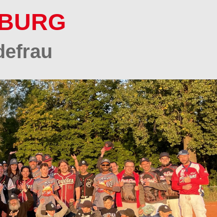
SBURG
defrau