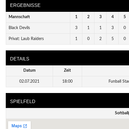
ERGEBNISSE
Mannschaft
1
2
3
4
5
Black Devils
3
1
1
3
0
Privat: Laub Raiders
1
0
2
5
0
DETAILS
Datum
Zeit
02.07.2021
18:00
Funball Sta
SPIELFELD
Softball