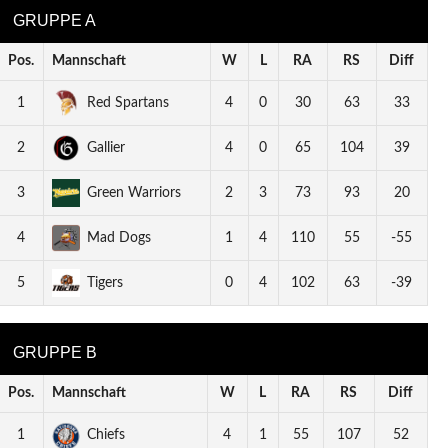
GRUPPE A
Pos.
Mannschaft
W
L
RA
RS
Diff
1
Red Spartans
4
0
30
63
33
2
Gallier
4
0
65
104
39
3
Green Warriors
2
3
73
93
20
4
Mad Dogs
1
4
110
55
-55
5
Tigers
0
4
102
63
-39
GRUPPE B
Pos.
Mannschaft
W
L
RA
RS
Diff
1
Chiefs
4
1
55
107
52